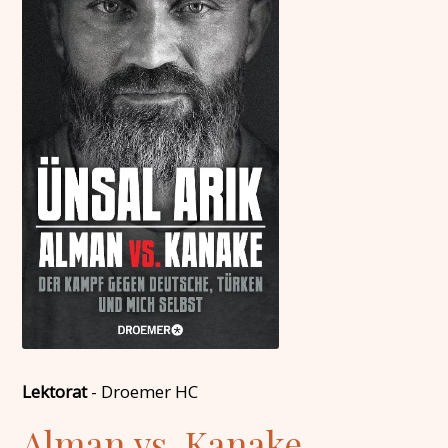
Lektorat
-
Droemer HC
Alman vs. Kanake